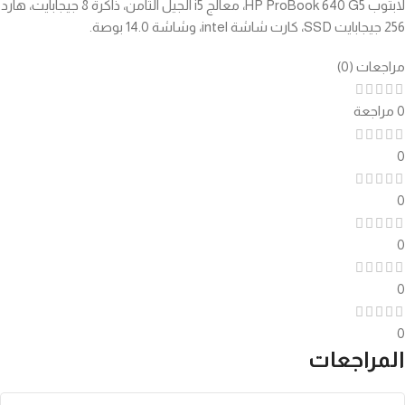
لابتوب HP ProBook 640 G5، معالج i5 الجيل الثامن، ذاكرة 8 جيجابايت، هارد
256 جيجابايت SSD، كارت شاشة intel، وشاشة 14.0 بوصة.
مراجعات (0)
0 مراجعة
0
0
0
0
0
المراجعات