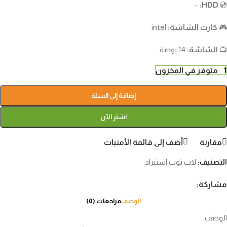
–
HDD:
💿
🎮
كارت الشاشة:
intel
📺
الشاشة:
14 بوصة
1 متوفر في المخزون
إضافة إلى السلة
اشترِ الآن
مقارنة
أضف إلى قائمة الأمنيات
التصنيف:
لاب توب استيراد
مشاركة:
الوصف
مراجعات (0)
الوصف