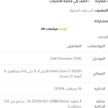
مقارنة
أضف إلى قائمة الأمنيات
التصنيف:
لاب توب استيراد
مشاركة:
الوصف
مراجعات (0)
الوصف
المواصفات
التفاصيل
الموديل
Dell Precision 7540
Intel Core i7-9850H (الجيل الـ 9، حتى 4.6 جيجاهرتز، 6
المعالج
أنوية، 12 مسار)
الذاكرة
16 جيجابايت DDR4
منافذ
4 منافذ (4x DDR4 SO-DIMM Slots – يدعم حتى 128
الذاكرة
جيجابايت)