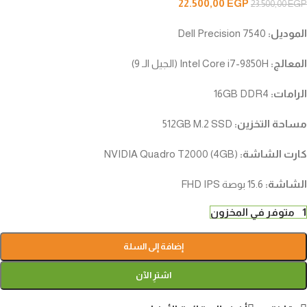
22.500,00
EGP
23.500,00
EGP
الموديل:
Dell Precision 7540
المعالج:
Intel Core i7-9850H (الجيل الـ 9)
الرامات:
16GB DDR4
مساحة التخزين:
512GB M.2 SSD
كارت الشاشة:
NVIDIA Quadro T2000 (4GB)
الشاشة:
15.6 بوصة FHD IPS
1 متوفر في المخزون
إضافة إلى السلة
اشترِ الآن