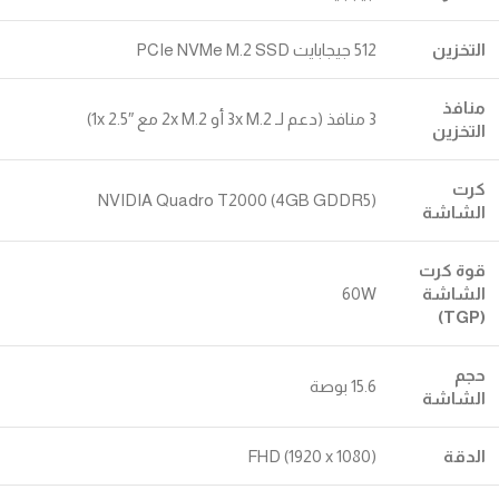
التخزين
512 جيجابايت PCIe NVMe M.2 SSD
منافذ
3 منافذ (دعم لـ 3x M.2 أو 2x M.2 مع 1x 2.5″)
التخزين
كرت
NVIDIA Quadro T2000 (4GB GDDR5)
الشاشة
قوة كرت
الشاشة
60W
(TGP)
حجم
15.6 بوصة
الشاشة
الدقة
FHD (1920 x 1080)