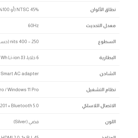
نطاق الألوان
45% NTSC (أو 100% sRGB حسب الإصدار الدقيق)
معدل التحديث
60Hz
السطوع
250 – 400 nits (حسب الإصدار)
البطارية
6 خلايا، 83 Wh Li-ion
الشاحن
m Smart AC adapter
نظام التشغيل
o / Windows 11 Pro
الاتصال اللاسلكي
201 + Bluetooth 5.0
اللون
فضي (Silver)
المنافذ
 3x USB-A 3.1, 1x HDMI 2.0, 1x RJ-45