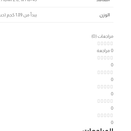
الوزن
يبدأ من 1.89 كجم (حسب فئة Power أو Fury)
مراجعات (0)
0 مراجعة
0
0
0
0
0
المراجعات