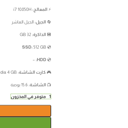
⚡
المعالج:
i7 10850H
🔄
الجيل:
الجيل العاشر
💾
الذاكرة:
32 GB
SSD:
512 GB
💿
–
HDD:
💿
🎮
كارت الشاشة:
Nvidia 4 GB
📺
الشاشة:
15.6 بوصة
1 متوفر في المخزون