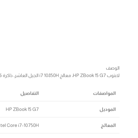
الوصف
لابتوب HP ZBook 15 G7، معالج i7 10850H الجيل العاشر، ذاكرة 16 جيجابايت، هارد 512 جيجابايت SSD، كارت شاشة Nvidia 4 GB، وشاشة 15.6 بوصة.
المواصفات
التفاصيل
الموديل
HP ZBook 15 G7
المعالج
Intel Core i7-10750H (الجيل العاشر، حتى 5.0 جيجاهرتز، 6 أنوية، 12 