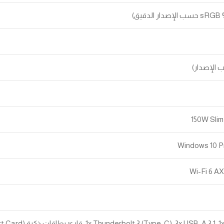
150W Sli
Windows 10 Pr
Wi-Fi 6 AX
1x Thunderbolt 3 (Type-C),, قارئ بطاقات ذكية (Smart Card), مخرج صوت/ميكروفون